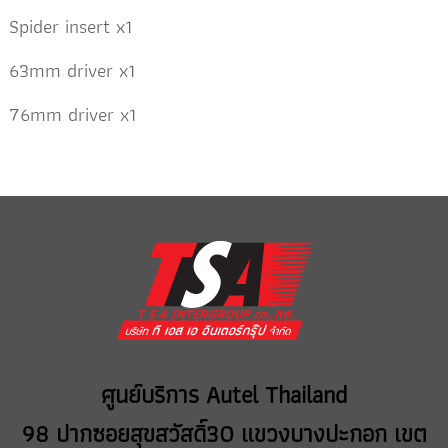
Spider insert x1
63mm driver x1
76mm driver x1
ศูนย์บริการ Autel Thailand
98 ปากซอยสุขสวัสดิ์30 แขวงบางปะกอก เขต