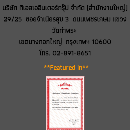
บริษัท ทีเอสเออินเตอร์กรุ๊ป จำกัด (สำนักงานใหญ่)
29/25 ซอยจำเนียรสุข 3 ถนนเพชรเกษม
แขวง
วัดท่าพระ
เขตบางกอกใหญ่ กรุงเทพฯ 10600
โทร. 02-891-8651
**Featured in**