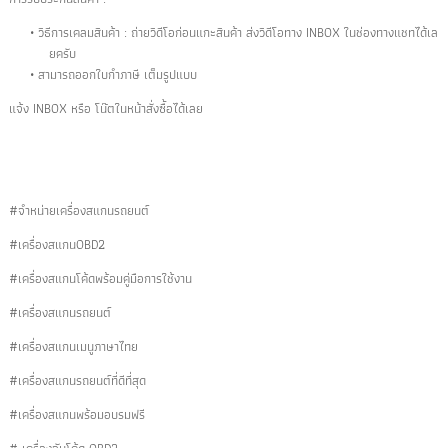
วิธีการเคลมสินค้า : ถ่ายวิดีโอก่อนแกะสินค้า ส่งวิดีโอทาง INBOX ในช่องทางแชทได้เล
ยครับ
สามารถออกใบกำภาษี เต็มรูปแบบ
แจ้ง INBOX หรือ โน๊ตในหน้าสั่งซื้อได้เลย
#จำหน่ายเครื่องสแกนรถยนต์
#เครื่องสแกนOBD2
#เครื่องสแกนโค้ดพร้อมคู่มือการใช้งาน
#เครื่องสแกนรถยนต์
#เครื่องสแกนเมนูภาษาไทย
#เครื่องสแกนรถยนต์ที่ดีที่สุด
#เครื่องสแกนพร้อมอบรมฟรี