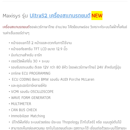
Maxisys รุ่น
Ultra
S2
เครื่องสแกนรถยนต์
NEW
เครื่องสแกนรถยนต์
ซอฟแวร์กาษาไทย อ่าน/ลบ โค๊ดข้อบกพร่อง วิเคราะห์ระบบไฟฟ้าทั้งคันอ่
านค่าเซ็นเซอร์ต่างๆ
หน้าจอแยกได้ 2 หน้าจอสะดวกกับการ์ใช้งาน
หน้าจอทัชสกรีน TFT LCD ขนาด 12.9 นิ้ว
มีแท่นวางสำหรับ ชาร์ท
เซอร์วัสฟังก์ชั่น 30 + ระบบ
รองรับรถเบนซิน ดีเซล 12V กว่า 80 ยีห้ว (ซอฟแวร์ภาษาไทย) 24V สำหรับญี่ปุ่น
online ECU PROGRAMING
ECU CODING Benz BMW รองรับ AUDI Porche McLaren
และซุปเปอร์ดาร์หลายยี่ห้อ
VCMI รองรับ OSCILLOSCOPE
WAVE FORM GENERATOR
MULTIMETER
CAN BUS CHECK
Immobilizer Matching
มีไกด์ฟังก์ชัน ระบบช่วยซ่อม มีระบบ Thopology (โทโปโลจี) หรือ แผนภูมิต้นไม้
สามารถเห็นกล่องควบคุม ทุกใบในรถยนต์และ:ดูสถานะได้ เชื่อมต่อด้วยระบบไร้สายระ