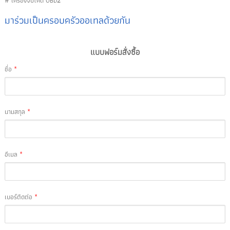
# เครื่องจับโค้ด OBD2
มาร่วมเป็นครอบครัวออเทลด้วยกัน
แบบฟอร์มสั่งซื้อ
ชื่อ
*
นามสกุล
*
อีเมล
*
เบอร์ติดต่อ
*